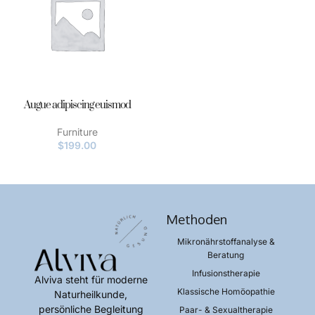
Augue adipiscing euismod
Furniture
$
199.00
Methoden
Mikronährstoffanalyse &
Beratung​
Infusionstherapie​
Alviva steht für moderne
Klassische Homöopathie​
Naturheilkunde,
persönliche Begleitung
Paar- & Sexualtherapie​